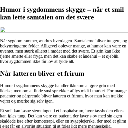
Humor i sygdommens skygge – når et smil
kan lette samtalen om det svære
Når sygdom rammer, ændres hverdagen. Samtalerne bliver tungere, og
bekymringerne fylder. Alligevel oplever mange, at humor kan være en
uventet, men stærk allieret i mødet med det svære. Et grin kan ikke
fjerne smerte eller frygt, men det kan skabe et åndehul – et øjeblik,
hvor sygdommen ikke får lov at fylde alt.
Når latteren bliver et frirum
Humor i sygdommens skygge handler ikke om at gøre grin med
lidelse, men om at finde små sprækker af lys midt i mørket. For mange
patienter og pårørende bliver latteren et frirum, hvor man kan trække
vejret og mærke sig selv igen.
Et smil kan løsne stemningen i et hospitalsrum, hvor tavsheden ellers
kan føles tung. Det kan være en patient, der laver sjov med sin egen
skaldede isse efter kemoterapi, eller en sygeplejerske, der med et glimt
i øjet får en alvorlig situation til at føles lidt mere menneskelig.