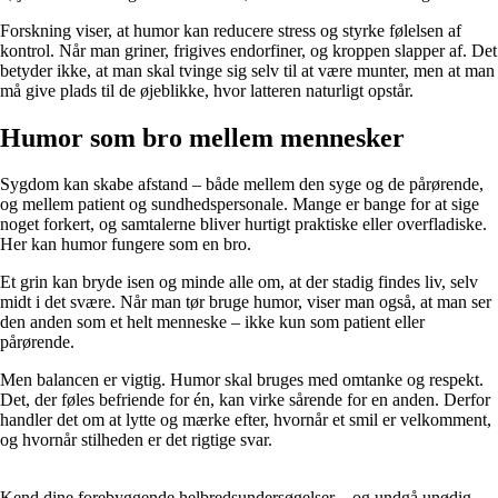
Forskning viser, at humor kan reducere stress og styrke følelsen af
kontrol. Når man griner, frigives endorfiner, og kroppen slapper af. Det
betyder ikke, at man skal tvinge sig selv til at være munter, men at man
må give plads til de øjeblikke, hvor latteren naturligt opstår.
Humor som bro mellem mennesker
Sygdom kan skabe afstand – både mellem den syge og de pårørende,
og mellem patient og sundhedspersonale. Mange er bange for at sige
noget forkert, og samtalerne bliver hurtigt praktiske eller overfladiske.
Her kan humor fungere som en bro.
Et grin kan bryde isen og minde alle om, at der stadig findes liv, selv
midt i det svære. Når man tør bruge humor, viser man også, at man ser
den anden som et helt menneske – ikke kun som patient eller
pårørende.
Men balancen er vigtig. Humor skal bruges med omtanke og respekt.
Det, der føles befriende for én, kan virke sårende for en anden. Derfor
handler det om at lytte og mærke efter, hvornår et smil er velkomment,
og hvornår stilheden er det rigtige svar.
Kend dine forebyggende helbredsundersøgelser – og undgå unødig