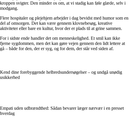
kroppen svigter. Den minder os om, at vi stadig kan føle glæde, selv i
modgang.
Flere hospitaler og plejehjem arbejder i dag bevidst med humor som en
del af omsorgen. Det kan være gennem klovnebesøg, kreative
aktiviteter eller bare en kultur, hvor der er plads til at grine sammen.
For i sidste ende handler det om menneskelighed. Et smil kan ikke
fjerne sygdommen, men det kan gøre vejen gennem den lidt lettere at
gå – både for den, der er syg, og for dem, der står ved siden af.
Kend dine forebyggende helbredsundersøgelser – og undgå unødig
usikkerhed
Empati uden udbrændthed: Sådan bevarer læger nærvær i en presset
hverdag