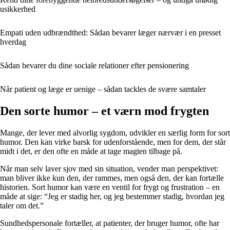
usikkerhed
Empati uden udbrændthed: Sådan bevarer læger nærvær i en presset
hverdag
Sådan bevarer du dine sociale relationer efter pensionering
Når patient og læge er uenige – sådan tackles de svære samtaler
Den sorte humor – et værn mod frygten
Mange, der lever med alvorlig sygdom, udvikler en særlig form for sort
humor. Den kan virke barsk for udenforstående, men for dem, der står
midt i det, er den ofte en måde at tage magten tilbage på.
Når man selv laver sjov med sin situation, vender man perspektivet:
man bliver ikke kun den, der rammes, men også den, der kan fortælle
historien. Sort humor kan være en ventil for frygt og frustration – en
måde at sige: “Jeg er stadig her, og jeg bestemmer stadig, hvordan jeg
taler om det.”
Sundhedspersonale fortæller, at patienter, der bruger humor, ofte har