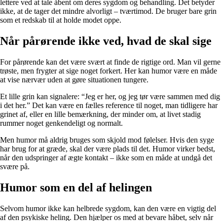
lettere ved at tale åbent om deres sygdom og behandling. Det betyder
ikke, at de tager det mindre alvorligt – tværtimod. De bruger bare grin
som et redskab til at holde modet oppe.
Når pårørende ikke ved, hvad de skal sige
For pårørende kan det være svært at finde de rigtige ord. Man vil gerne
trøste, men frygter at sige noget forkert. Her kan humor være en måde
at vise nærvær uden at gøre situationen tungere.
Et lille grin kan signalere: “Jeg er her, og jeg tør være sammen med dig
i det her.” Det kan være en fælles reference til noget, man tidligere har
grinet af, eller en lille bemærkning, der minder om, at livet stadig
rummer noget genkendeligt og normalt.
Men humor må aldrig bruges som skjold mod følelser. Hvis den syge
har brug for at græde, skal der være plads til det. Humor virker bedst,
når den udspringer af ægte kontakt – ikke som en måde at undgå det
svære på.
Humor som en del af helingen
Selvom humor ikke kan helbrede sygdom, kan den være en vigtig del
af den psykiske heling. Den hjælper os med at bevare håbet, selv når