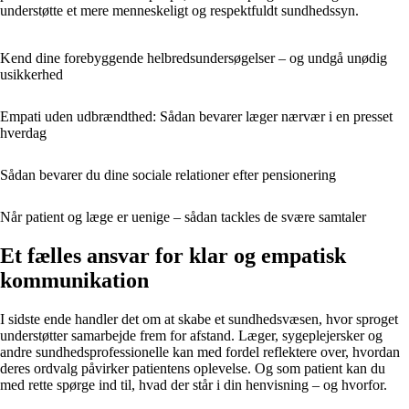
understøtte et mere menneskeligt og respektfuldt sundhedssyn.
Kend dine forebyggende helbredsundersøgelser – og undgå unødig
usikkerhed
Empati uden udbrændthed: Sådan bevarer læger nærvær i en presset
hverdag
Sådan bevarer du dine sociale relationer efter pensionering
Når patient og læge er uenige – sådan tackles de svære samtaler
Et fælles ansvar for klar og empatisk
kommunikation
I sidste ende handler det om at skabe et sundhedsvæsen, hvor sproget
understøtter samarbejde frem for afstand. Læger, sygeplejersker og
andre sundhedsprofessionelle kan med fordel reflektere over, hvordan
deres ordvalg påvirker patientens oplevelse. Og som patient kan du
med rette spørge ind til, hvad der står i din henvisning – og hvorfor.