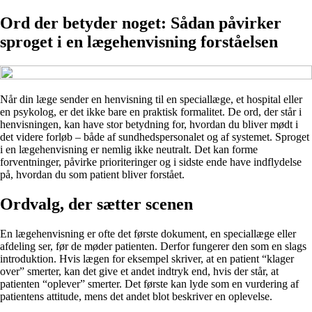
Ord der betyder noget: Sådan påvirker
sproget i en lægehenvisning forståelsen
Når din læge sender en henvisning til en speciallæge, et hospital eller
en psykolog, er det ikke bare en praktisk formalitet. De ord, der står i
henvisningen, kan have stor betydning for, hvordan du bliver mødt i
det videre forløb – både af sundhedspersonalet og af systemet. Sproget
i en lægehenvisning er nemlig ikke neutralt. Det kan forme
forventninger, påvirke prioriteringer og i sidste ende have indflydelse
på, hvordan du som patient bliver forstået.
Ordvalg, der sætter scenen
En lægehenvisning er ofte det første dokument, en speciallæge eller
afdeling ser, før de møder patienten. Derfor fungerer den som en slags
introduktion. Hvis lægen for eksempel skriver, at en patient “klager
over” smerter, kan det give et andet indtryk end, hvis der står, at
patienten “oplever” smerter. Det første kan lyde som en vurdering af
patientens attitude, mens det andet blot beskriver en oplevelse.