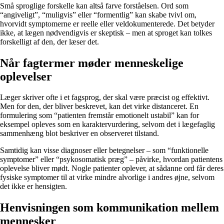
Små sproglige forskelle kan altså farve forståelsen. Ord som
“angiveligt”, “muligvis” eller “formentlig” kan skabe tvivl om,
hvorvidt symptomerne er reelle eller veldokumenterede. Det betyder
ikke, at lægen nødvendigvis er skeptisk – men at sproget kan tolkes
forskelligt af den, der læser det.
Når fagtermer møder menneskelige
oplevelser
Læger skriver ofte i et fagsprog, der skal være præcist og effektivt.
Men for den, der bliver beskrevet, kan det virke distanceret. En
formulering som “patienten fremstår emotionelt ustabil” kan for
eksempel opleves som en karaktervurdering, selvom det i lægefaglig
sammenhæng blot beskriver en observeret tilstand.
Samtidig kan visse diagnoser eller betegnelser – som “funktionelle
symptomer” eller “psykosomatisk præg” – påvirke, hvordan patientens
oplevelse bliver mødt. Nogle patienter oplever, at sådanne ord får deres
fysiske symptomer til at virke mindre alvorlige i andres øjne, selvom
det ikke er hensigten.
Henvisningen som kommunikation mellem
mennesker