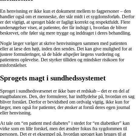
En henvisning er ikke kun et dokument mellem to fagpersoner – den
handler også om et menneske, der står midt i et sygdomsforløb. Derfor
er det vigtigt, at sproget både er fagligt korrekt og respektfuldt. Flere
undersøgelser viser, at patienter, der får indsigt i, hvordan de bliver
beskrevet, ofte føler sig mere trygge og inddraget i deres behandling.
Nogle læger vælger at skrive henvisningen sammen med patienten
eller at læse den højt, inden den sendes. Det kan give mulighed for at
justere formuleringer, så de både afspejler lægens vurdering og
patientens oplevelse. Det styrker tilliden og mindsker risikoen for
misforståelser.
Sprogets magt i sundhedssystemet
Sproget i sundhedsvæsenet er ikke bare et redskab – det er en del af
magtbalancen. Den, der formulerer, har indflydelse på, hvordan en sag
bliver forstået. Derfor er bevidsthed om ordvalg vigtig, ikke kun for
læger, men også for patienter, der ønsker at forstå deres egen journal
eller henvisning.
At tale om “en patient med diabetes” i stedet for “en diabetiker” kan
virke som en lille forskel, men det ændrer fokus fra sygdommen til
personen. Det er et eksempel på, hvordan sproget kan bruges til at